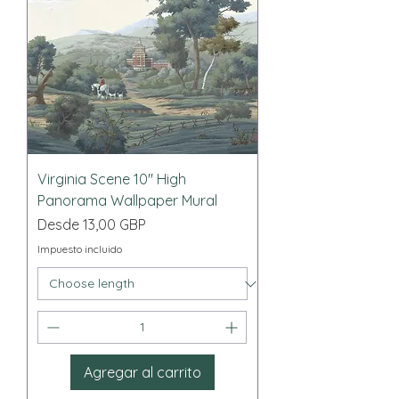
Virginia Scene 10" High
Panorama Wallpaper Mural
Precio de oferta
Desde
13,00 GBP
Impuesto incluido
Agregar al carrito