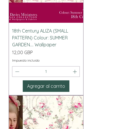
18th Century ALIZA (SMALL
PATTERN) Colour: SUMMER
GARDEN.... Wallpaper
Precio
12,00 GBP
Impuesto incluido
Agregar al carrito