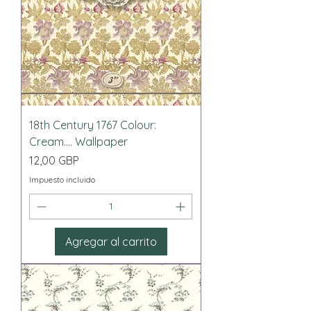
18th Century 1767 Colour:
Cream.... Wallpaper
Precio
12,00 GBP
Impuesto incluido
Agregar al carrito