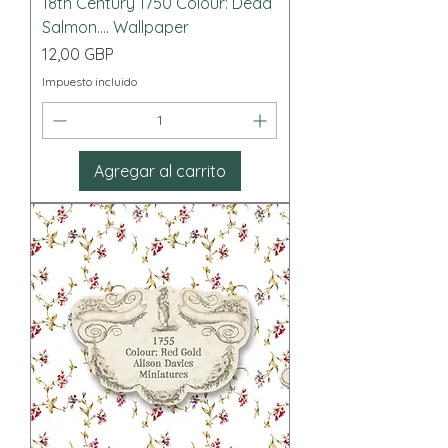
18th Century 1750 Colour: Dead
Salmon.... Wallpaper
Precio
12,00 GBP
Impuesto incluido
Agregar al carrito