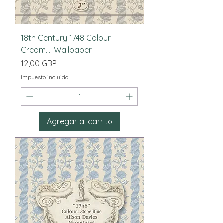
18th Century 1748 Colour:
Cream.... Wallpaper
Precio
12,00 GBP
Impuesto incluido
Agregar al carrito