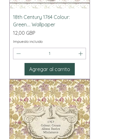
18th Century 1764 Colour:
Green.... Wallpaper
Precio
12,00 GBP
Impuesto incluido
Agregar al carrito