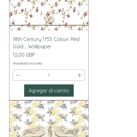
18th Century 1755 Colour: Red
Gold.... Wallpaper
Precio
12,00 GBP
Impuesto incluido
Agregar al carrito