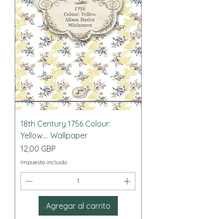
18th Century 1756 Colour:
Yellow.... Wallpaper
Precio
12,00 GBP
Impuesto incluido
Agregar al carrito