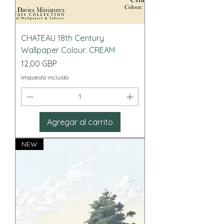
CHATEAU 18th Century
Wallpaper Colour: CREAM
Precio
12,00 GBP
Impuesto incluido
Agregar al carrito
NEW