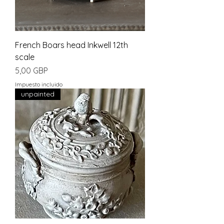
French Boars head Inkwell 12th
scale
Precio
5,00 GBP
Impuesto incluido
unpainted