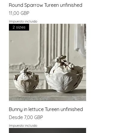
Round Sparrow Tureen unfinished
Precio
11,00 GBP
Impuesto incluido
2 sizes
Bunny in lettuce Tureen unfinished
Precio de oferta
Desde
7,00 GBP
Impuesto incluido