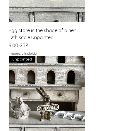
Egg store in the shape of a hen
12th scale Unpainted
Precio
9,00 GBP
Impuesto incluido
unpainted