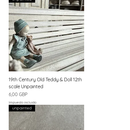
19th Century Old Teddy & Doll 12th
scale Unpainted
Precio
6,00 GBP
Impuesto incluido
unpainted