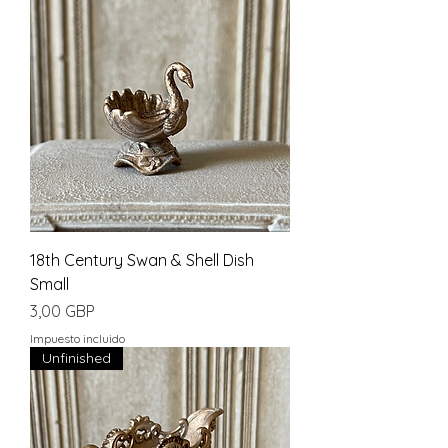
18th Century Swan & Shell Dish
Small
Precio
3,00 GBP
Impuesto incluido
Unfinished