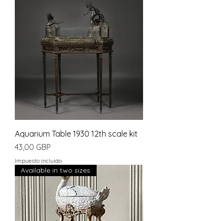
Aquarium Table 1930 12th scale kit
Precio
43,00 GBP
Impuesto incluido
Available in two sizes