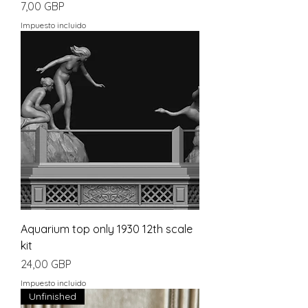
Precio
7,00 GBP
Impuesto incluido
Aquarium top only 1930 12th scale
kit
Precio
24,00 GBP
Impuesto incluido
Unfinished