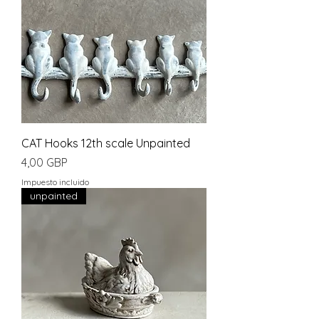
CAT Hooks 12th scale Unpainted
Precio
4,00 GBP
Impuesto incluido
unpainted