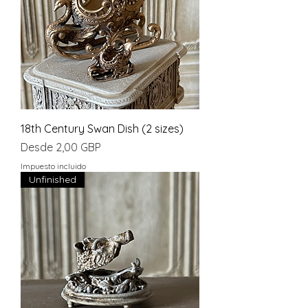
18th Century Swan Dish (2 sizes)
Precio de oferta
Desde
2,00 GBP
Impuesto incluido
Unfinished