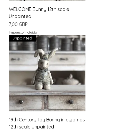
WELCOME Bunny 12th scale
Unpainted
Precio
7,00 GBP
Impuesto incluido
unpainted
19th Century Toy Bunny in pyjamas
12th scale Unpainted