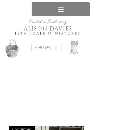
Created in Scotland by
ALISON DAVIES
12th Scale Miniatures
GBP (£)
unpainted