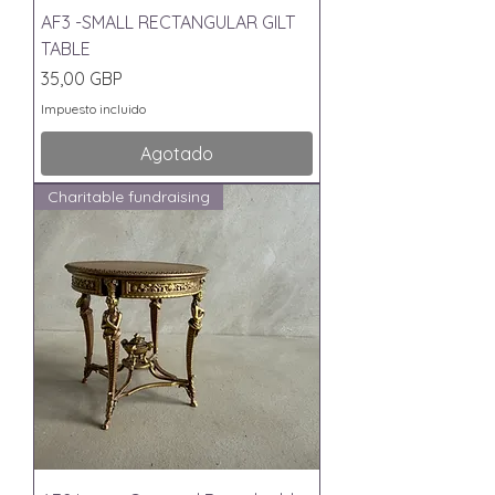
AF3 -SMALL RECTANGULAR GILT
TABLE
Precio
35,00 GBP
Impuesto incluido
Agotado
Charitable fundraising