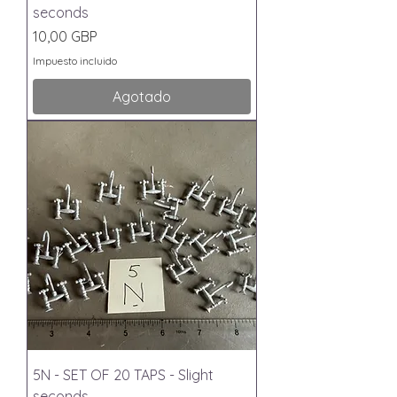
seconds
Precio
10,00 GBP
Impuesto incluido
Agotado
5N - SET OF 20 TAPS - Slight
seconds