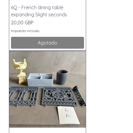
6Q - French dining table
expanding Slight seconds
Precio
20,00 GBP
Impuesto incluido
Agotado