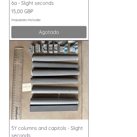
6a - Slight seconds
Precio
15,00 GBP
Impuesto incluido
Agotado
5Y columns and capitols - Slight
seconds