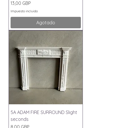
Precio
13,00 GBP
Impuesto incluido
Agotado
5A ADAM FIRE SURROUND Slight
seconds
Precio
8,00 GBP