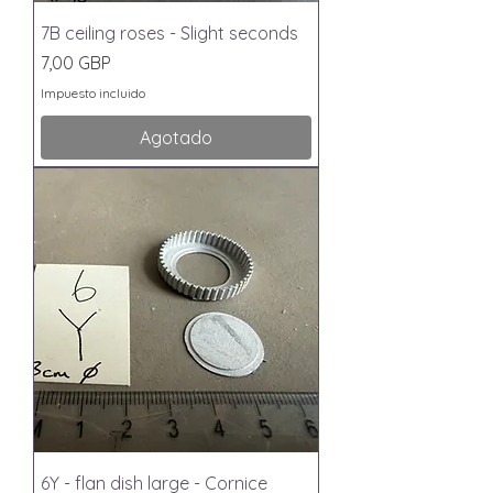
7B ceiling roses - Slight seconds
Precio
7,00 GBP
Impuesto incluido
Agotado
6Y - flan dish large - Cornice