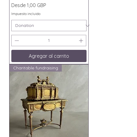
Precio de oferta
Desde
1,00 GBP
Impuesto incluido
Agregar al carrito
Charitable fundraising