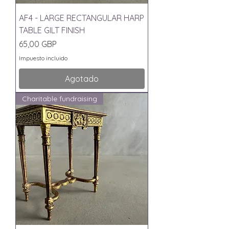
AF4 - LARGE RECTANGULAR HARP
TABLE GILT FINISH
Precio
65,00 GBP
Impuesto incluido
Agotado
Charitable fundraising