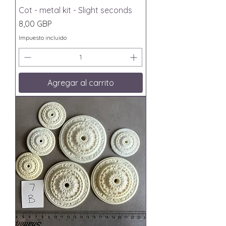
Cot - metal kit - Slight seconds
Precio
8,00 GBP
Impuesto incluido
Agregar al carrito