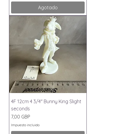
Agotado
4F 12cm 4 3/4" Bunny King Slight
seconds
Precio
7,00 GBP
Impuesto incluido