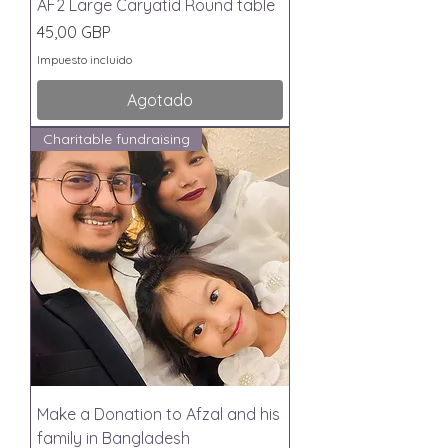
AF2 Large Caryatid Round table
Precio
45,00 GBP
Impuesto incluido
Agotado
Charitable fundraising
Make a Donation to Afzal and his
family in Bangladesh