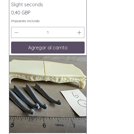
Slight seconds
Precio
0,40 GBP
Impuesto incluido
Agregar al carrito