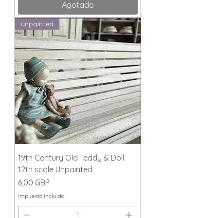
Agotado
unpainted
19th Century Old Teddy & Doll
12th scale Unpainted
Precio
6,00 GBP
Impuesto incluido