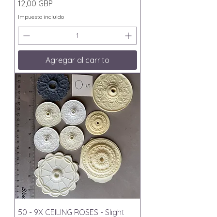
Precio
12,00 GBP
Impuesto incluido
Agregar al carrito
50 - 9X CEILING ROSES - Slight