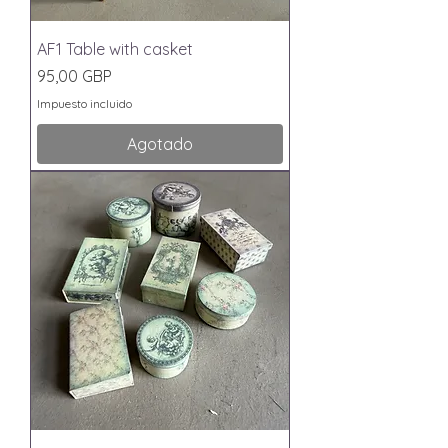
AF1 Table with casket
Precio
95,00 GBP
Impuesto incluido
Agotado