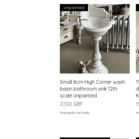
unpainted
Vista rápida
Small 8cm High Corner wash
1
basin bathroom sink 12th
d
scale Unpainted
K
Precio
P
27,00 GBP
1
Impuesto incluido
I