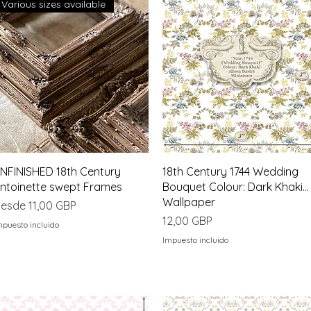
Various sizes available
Vista rápida
Vista rápida
NFINISHED 18th Century
18th Century 1744 Wedding
ntoinette swept Frames
Bouquet Colour: Dark Khaki...
Wallpaper
recio de oferta
esde
11,00 GBP
Precio
12,00 GBP
mpuesto incluido
Impuesto incluido