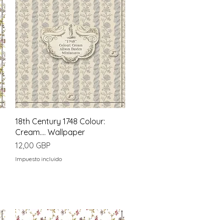
Vista rápida
18th Century 1748 Colour:
Cream.... Wallpaper
Precio
12,00 GBP
Impuesto incluido