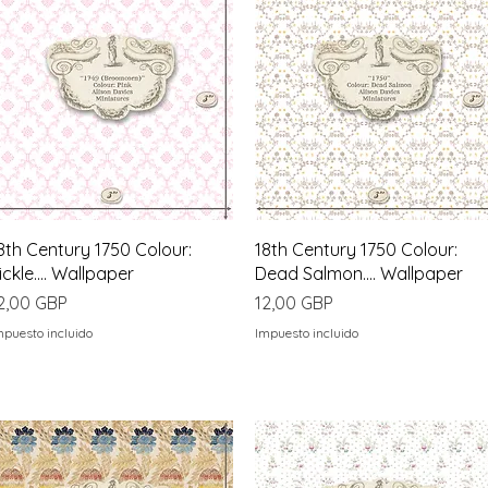
Vista rápida
Vista rápida
8th Century 1750 Colour:
18th Century 1750 Colour:
ickle.... Wallpaper
Dead Salmon.... Wallpaper
recio
Precio
2,00 GBP
12,00 GBP
mpuesto incluido
Impuesto incluido