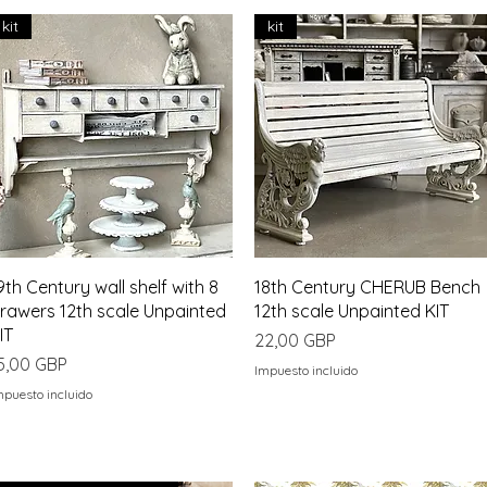
kit
kit
Vista rápida
Vista rápida
9th Century wall shelf with 8
18th Century CHERUB Bench
rawers 12th scale Unpainted
12th scale Unpainted KIT
IT
Precio
22,00 GBP
recio
5,00 GBP
Impuesto incluido
mpuesto incluido