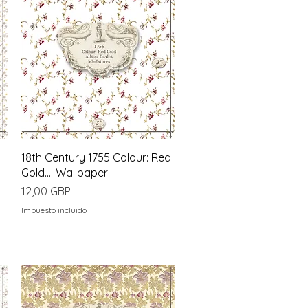
Vista rápida
18th Century 1755 Colour: Red
Gold.... Wallpaper
Precio
12,00 GBP
Impuesto incluido