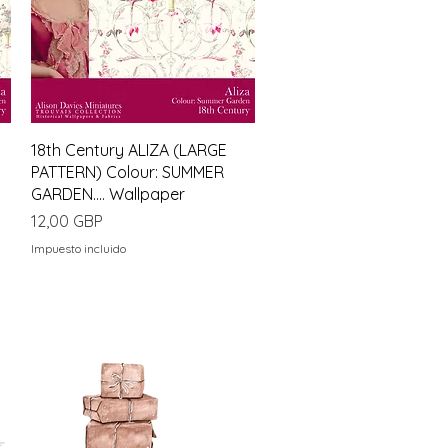
Vista rápida
18th Century ALIZA (LARGE
PATTERN) Colour: SUMMER
GARDEN.... Wallpaper
Precio
12,00 GBP
Impuesto incluido