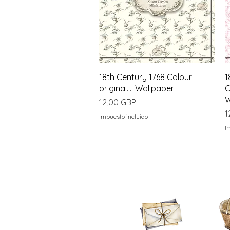
Vista rápida
18th Century 1768 Colour:
1
original.... Wallpaper
C
W
Precio
12,00 GBP
P
1
Impuesto incluido
I