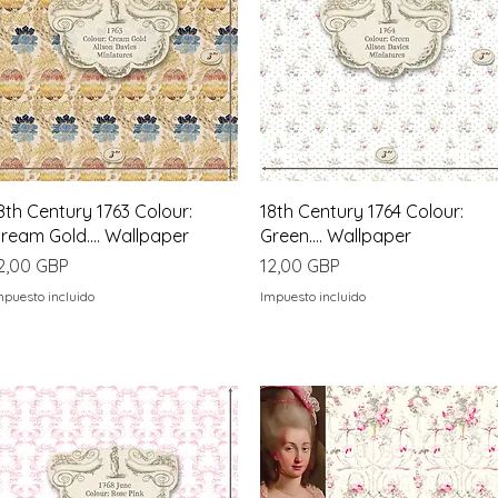
Vista rápida
Vista rápida
8th Century 1763 Colour:
18th Century 1764 Colour:
ream Gold.... Wallpaper
Green.... Wallpaper
recio
Precio
2,00 GBP
12,00 GBP
mpuesto incluido
Impuesto incluido