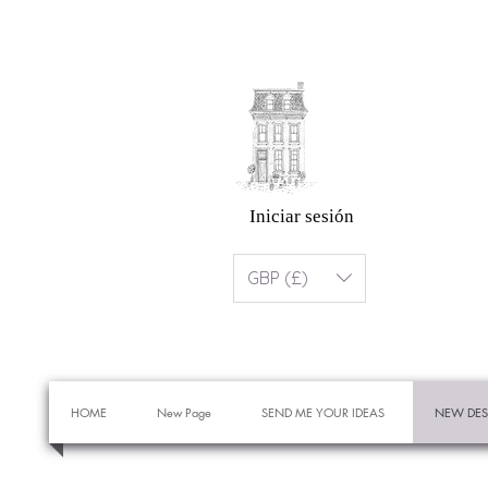
Iniciar sesión
GBP (£)
HOME
New Page
SEND ME YOUR IDEAS
NEW DES