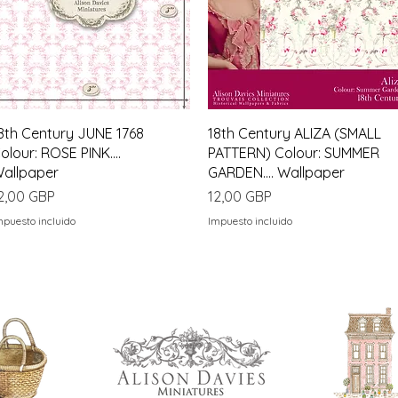
Vista rápida
Vista rápida
8th Century JUNE 1768
18th Century ALIZA (SMALL
olour: ROSE PINK....
PATTERN) Colour: SUMMER
allpaper
GARDEN.... Wallpaper
recio
Precio
2,00 GBP
12,00 GBP
mpuesto incluido
Impuesto incluido