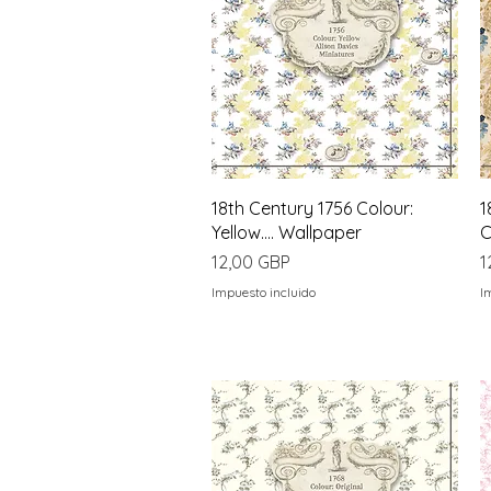
Vista rápida
18th Century 1756 Colour:
1
Yellow.... Wallpaper
C
Precio
P
12,00 GBP
1
Impuesto incluido
I