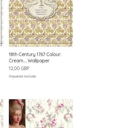
Vista rápida
18th Century 1767 Colour:
Cream.... Wallpaper
Precio
12,00 GBP
Impuesto incluido