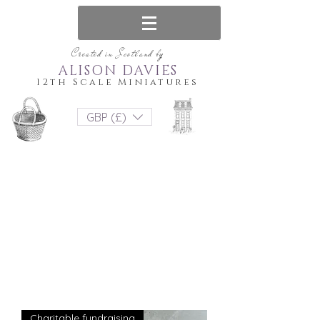
Created in Scotland by
ALISON DAVIES
12th Scale Miniatures
GBP (£)
Charitable fundraising