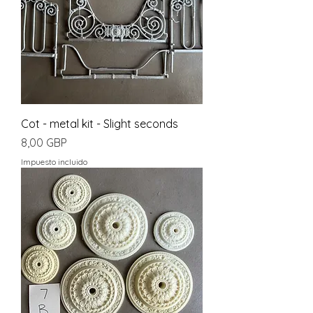
Cot - metal kit - Slight seconds
Precio
8,00 GBP
Impuesto incluido