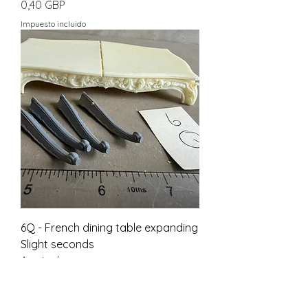
Precio
0,40 GBP
Impuesto incluido
6Q - French dining table expanding
Slight seconds
Agotado